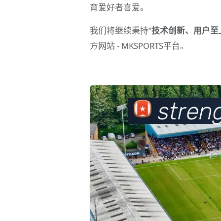
育爱好者喜爱。
我们将继续秉持“
技术创新、用户至
方网站 - MKSPORTS平台。