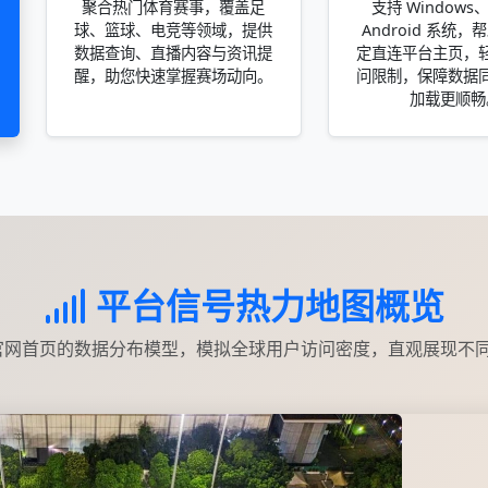
聚合热门体育赛事，覆盖足
支持 Windows、
球、篮球、电竞等领域，提供
Android 系统
数据查询、直播内容与资讯提
定直连平台主页，
醒，助您快速掌握赛场动向。
问限制，保障数据
加载更顺畅
平台信号热力地图概览
官网首页的数据分布模型，模拟全球用户访问密度，直观展现不