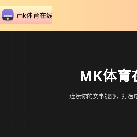
MK体育
连接你的赛事视野，打造