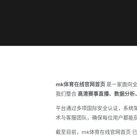
mk体育在线官网首页
是一家面向全
我们整合
高清赛事直播、数据分析
平台通过多项国际安全认证，系统架
术与客服团队，确保每位用户都能
截至目前，mk体育在线官网首页 