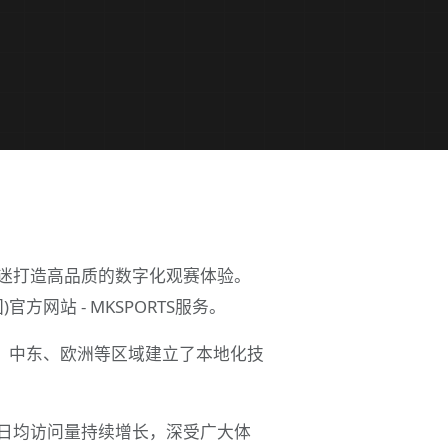
迷打造高品质的数字化观赛体验。
方网站 - MKSPORTS服务。
亚、中东、欧洲等区域建立了本地化技
日均访问量持续增长，深受广大体